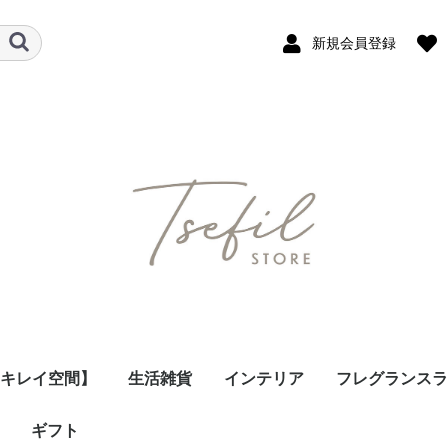
新規会員登録
のキレイ空間】
生活雑貨
インテリア
フレグランスラ
ギフト
玄関/マット・ラグ
リビング
キッチン用品
食器
バス・洗面・ランドリ
お掃除用品
山崎実業
PVCクリアマット
mt マスキングテー
miffy/bruna
その他
時計・ウォールクロッ
時計・デスククロッ
天井照明・シーリング
小型照明・デスクライ
モビール
ランプSサイズ
ランプLサイズ
フレグランスオ
ウィック