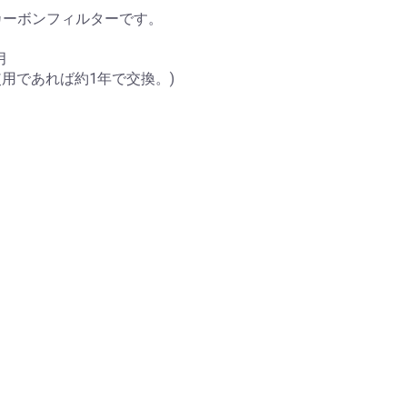
のカーボンフィルターです。
月
使用であれば約1年で交換。)