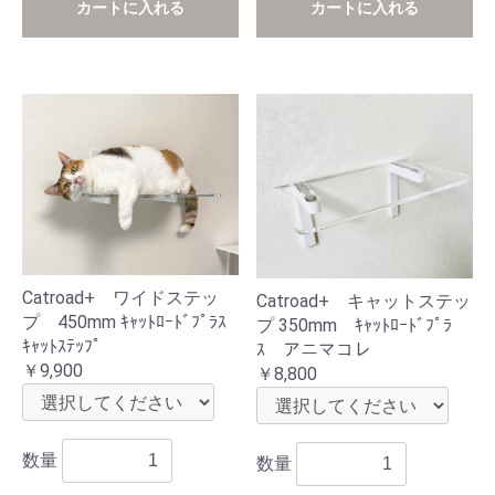
カートに入れる
カートに入れる
Catroad+ ワイドステッ
Catroad+ キャットステッ
プ 450mm ｷｬｯﾄﾛｰﾄﾞﾌﾟﾗｽ
プ 350mm ｷｬｯﾄﾛｰﾄﾞﾌﾟﾗ
ｷｬｯﾄｽﾃｯﾌﾟ
ｽ アニマコレ
￥9,900
￥8,800
数量
数量