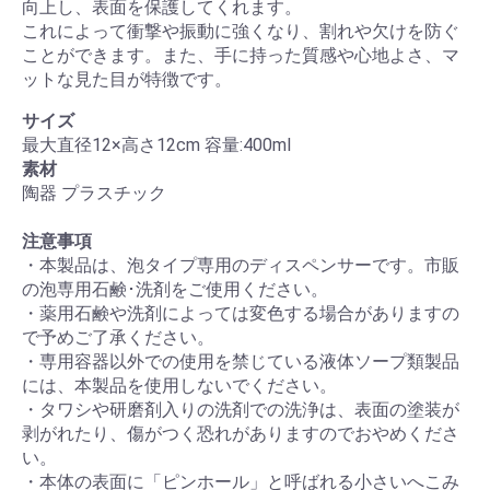
向上し、表面を保護してくれます。
これによって衝撃や振動に強くなり、割れや欠けを防ぐ
ことができます。また、手に持った質感や心地よさ、マ
ットな見た目が特徴です。
サイズ
最大直径12×高さ12cm 容量:400ml
素材
陶器 プラスチック
注意事項
・本製品は、泡タイプ専用のディスペンサーです。市販
の泡専用石鹸･洗剤をご使用ください。
・薬用石鹸や洗剤によっては変色する場合がありますの
で予めご了承ください。
・専用容器以外での使用を禁じている液体ソープ類製品
には、本製品を使用しないでください。
・タワシや研磨剤入りの洗剤での洗浄は、表面の塗装が
剥がれたり、傷がつく恐れがありますのでおやめくださ
い。
・本体の表面に「ピンホール」と呼ばれる小さいへこみ