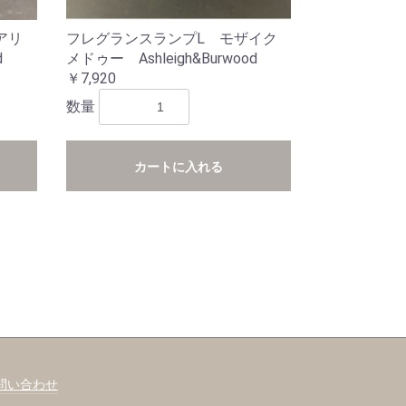
フレグランスランプL モザイク
アリ
メドゥー Ashleigh&Burwood
d
￥7,920
数量
カートに入れる
問い合わせ