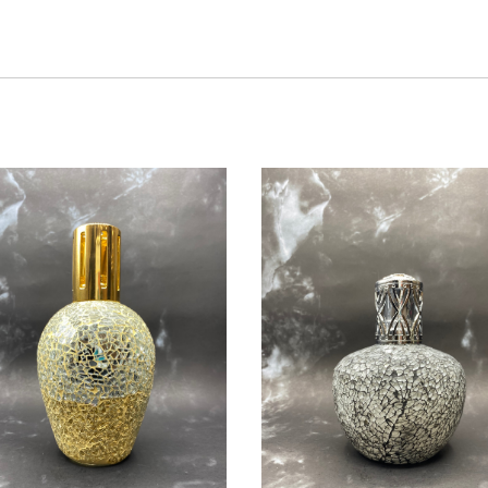
ー
プ
ク
ク・アラームクロック
ライト・ペンダントラ
ト
イト