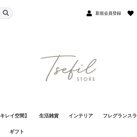
新規会員登録
のキレイ空間】
生活雑貨
インテリア
フレグランスラ
ギフト
玄関/マット・ラグ
リビング
キッチン用品
食器
バス・洗面・ランドリ
お掃除用品
山崎実業
PVCクリアマット
mt マスキングテー
miffy/bruna
その他
時計・ウォールクロッ
時計・デスククロッ
天井照明・シーリング
小型照明・デスクライ
モビール
ランプSサイズ
ランプLサイズ
フレグランスオ
ウィック